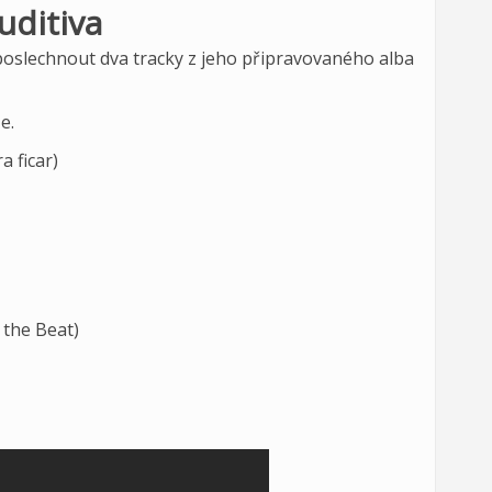
uditiva
e poslechnout dva tracky z jeho připravovaného alba
e.
a ficar)
the Beat)