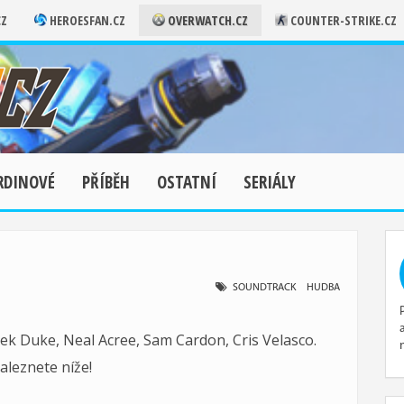
CZ
HEROESFAN.CZ
OVERWATCH.CZ
COUNTER-STRIKE.CZ
RDINOVÉ
PŘÍBĚH
OSTATNÍ
SERIÁLY
SOUNDTRACK
HUDBA
k Duke, Neal Acree, Sam Cardon, Cris Velasco.
leznete níže!