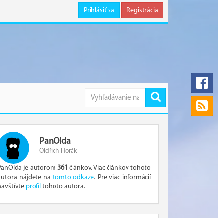
Prihlásiť sa
Registrácia
PanOlda
Oldřich Horák
PanOlda je autorom
361
článkov. Viac článkov tohoto
autora nájdete na
tomto odkaze
. Pre viac informácií
navštívte
profil
tohoto autora.