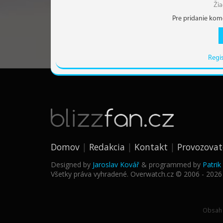
Ži
Pre pridanie kom
Regi
Domov
Redakcia
Kontakt
Provozovat
Designed by
Jaroslav Kovář
& programmed by
Patri
Všetky práva vyhradené. Overwatch.cz © 2006 - 2026
Obsah 