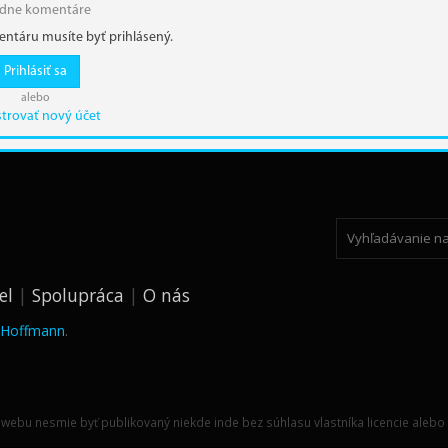
adne komentáre
entáru musíte byť prihlásený.
Prihlásiť sa
alebo
strovať nový účet
el
Spolupráca
O nás
k Hoffmann
.
webu nesmie byť publikovaný niekde inde bez súhlasu vlastníka licencie alebo 