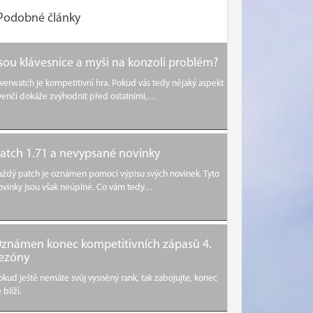
Podobné články
sou klávesnice a myši na konzoli problém?
verwatch je kompetitivní hra. Pokud vás tedy nějaký aspekt
venčí dokáže zvýhodnit před ostatními,…
atch 1.71 a nevypsané novinky
aždý patch je oznámen pomocí výpisu svých novinek. Tyto
ovinky jsou však neúplné. Co vám tedy…
známen konec kompetitivních zápasů 4.
ezóny
okud ještě nemáte svůj vysněný rank, tak zabojujte, konec
 blíží.