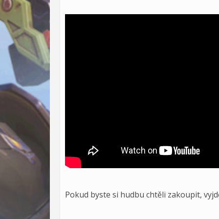
Pokud byste si hudbu chtěli zakoupit, vyjd