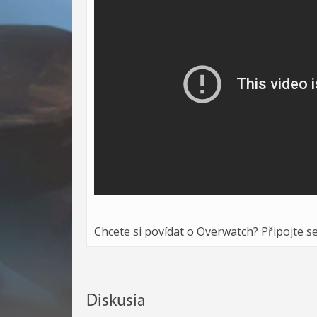
Chcete si povídat o Overwatch? Připojte s
Diskusia