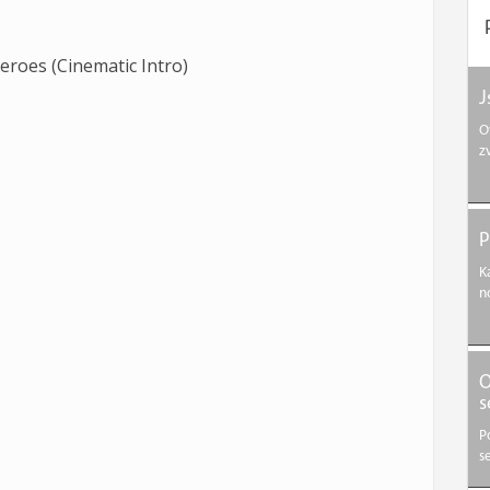
roes (Cinematic Intro)
J
O
z
P
K
n
O
s
P
se