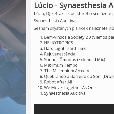
Lúcio - Synaesthesia A
Lúcio, DJ z Brazílie, od kterého si můžet
Synaesthesia Auditiva.
Seznam chystaných písniček naleznete níž
Bem-vindos à Society 2.0 (Viemos par
HELIOTROPICS
Hard Light, Hard Time
Rejuvenescência
Sonhos Ômnicos (Extended Mix)
Maximum Tempo
The Millennium Anxiety
Quebrando a Barreira do Som (Drop 
Robot After All
We Move Together As One
Synaesthesia Auditiva