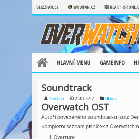
BLIZZFAN.CZ
WOWFAN.CZ
HEARTHSTONE.
HLAVNÍ MENU
GAMEINFO
H
Soundtrack
PanOlda
21.01.2017
Hlavní
Overwatch OST
Autoři povedeného soundtracku jsou: Dere
Kompletní seznam písniček z Overwatch na
Overture