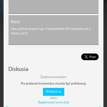
Paris
Paris patří do assault map. V kompetitivní hře k dispozici od 5.
března 2019.
Diskusia
Žiadne komentáre
Pre pridanie komentáru musíte byť prihlásený.
Prihlásiť sa
alebo
Registrovať nový účet