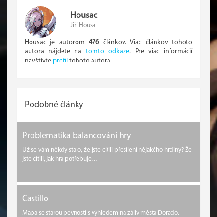
Housac
Jiří Housa
Housac je autorom
476
článkov. Viac článkov tohoto
autora nájdete na
tomto odkaze
. Pre viac informácií
navštívte
profil
tohoto autora.
Podobné články
Problematika balancování hry
Už se vám někdy stalo, že jste cítili přesílení nějakého hrdiny? Že
jste cítili, jak hra potřebuje…
Castillo
Mapa se starou pevností s výhledem na záliv města Dorado.