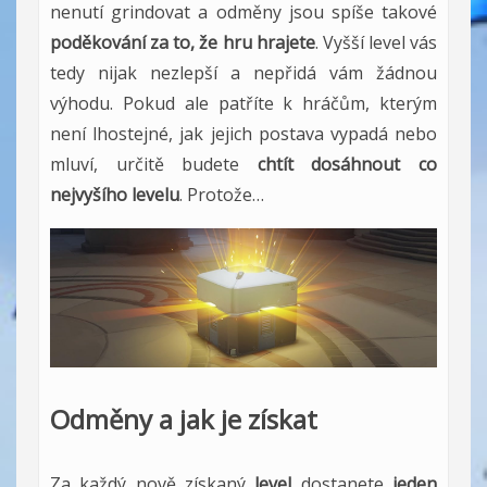
nenutí grindovat a odměny jsou spíše takové
poděkování za to, že hru hrajete
. Vyšší level vás
tedy nijak nezlepší a nepřidá vám žádnou
výhodu. Pokud ale patříte k hráčům, kterým
není lhostejné, jak jejich postava vypadá nebo
mluví, určitě budete
chtít dosáhnout co
nejvyšího levelu
. Protože…
Odměny a jak je získat
Za každý nově získaný
level
dostanete
jeden