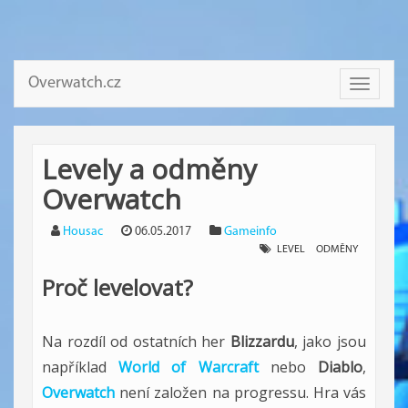
Overwatch.cz
Toggle
navigati
Levely a odměny
Overwatch
Housac
06.05.2017
Gameinfo
LEVEL
ODMĚNY
Proč levelovat?
Na rozdíl od ostatních her
Blizzardu
, jako jsou
například
World of Warcraft
nebo
Diablo
,
Overwatch
není založen na progressu. Hra vás