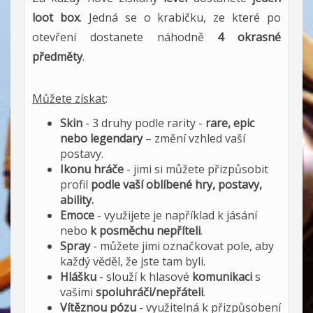
loot box
. Jedná se o krabičku, ze které po
otevření dostanete náhodně
4 okrasné
předměty
.
Můžete získat
:
Skin
- 3 druhy podle rarity -
rare, epic
nebo legendary
– změní vzhled vaší
postavy.
Ikonu hráče
- jimi si můžete přizpůsobit
profil
podle vaší oblíbené hry, postavy,
ability.
Emoce
- využijete je například k jásání
nebo
k posměchu nepříteli
.
Spray
- můžete jimi označkovat pole, aby
každý věděl, že jste tam byli.
Hlášku
- slouží k hlasové
komunikaci
s
vašimi
spoluhráči/nepřáteli
.
Vítěznou pózu
- využitelná k přizpůsobení