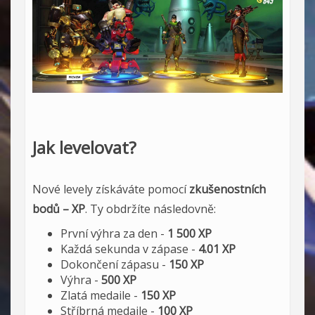
Jak levelovat?
Nové levely získáváte pomocí
zkušenostních
bodů – XP
. Ty obdržíte následovně:
První výhra za den -
1 500 XP
Každá sekunda v zápase -
4.01 XP
Dokončení zápasu -
150 XP
Výhra -
500 XP
Zlatá medaile -
150 XP
Stříbrná medaile -
100 XP