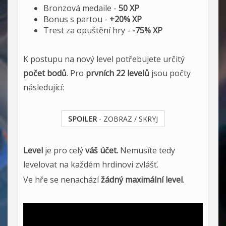
Bronzová medaile -
50 XP
Bonus s partou -
+20%
XP
Trest za opuštění hry -
-75% XP
K postupu na nový level potřebujete určitý
počet bodů
. Pro
prvních 22 levelů
jsou počty
následující:
SPOILER
- ZOBRAZ / SKRYJ
Level
je pro celý
váš
účet.
Nemusíte tedy
levelovat na každém hrdinovi zvlášť.
Ve hře se nenachází
žádný maximální level
.