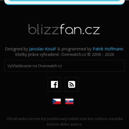
Designed by
Jaroslav Kovář
& programmed by
Patrik Hoffmann
.
Všetky práva vyhradené. Overwatch.cz © 2006 - 2026
Obsah webu nesmie byť publikovaný niekde inde bez súhlasu vlastníka
licencie alebo autora.