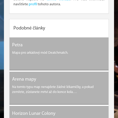
navštívte
profil
tohoto autora.
Podobné články
Petra
Mapa pro arkádový mód Deatchmatch.
Arena mapy
Na tomto typu map nenajdete žádné lékarničky, a pokud
zemřete, zůstanete mrtví až do konce kola.…
Horizon Lunar Colony