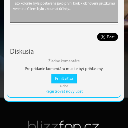
Tato kolonie byla postavena jako první krok k obnovení průzkumu
vesmíru. Cílem bylo zkoumat účinky…
Diskusia
Žiadne komentáre
Pre pridanie komentáru musíte byť prihlásený.
Prihlásiť sa
alebo
Registrovať nový účet