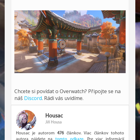
Chcete si povídat o Overwatch? Připojte se na
náš
Discord
. Rádi vás uvidíme.
Housac
Jiří Housa
Housac je autorom
476
článkov. Viac článkov tohoto
autora nájdete na
tomto odkaze
. Pre viac informácií