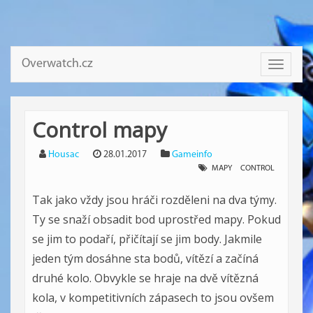
Overwatch.cz
Toggle
navigati
Control mapy
Housac
28.01.2017
Gameinfo
MAPY
CONTROL
Tak jako vždy jsou hráči rozděleni na dva týmy.
Ty se snaží obsadit bod uprostřed mapy. Pokud
se jim to podaří, přičítají se jim body. Jakmile
jeden tým dosáhne sta bodů, vítězí a začíná
druhé kolo. Obvykle se hraje na dvě vítězná
kola, v kompetitivních zápasech to jsou ovšem