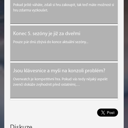
Pokud ještě váháte, zdali si hru zakoupit, tak teď máte možnost si
hru zdarma vyzkoušet.
Konec 5. sezóny je již za dveřmi
Pouze pár dnů zbývá do konce aktuální sezóny...
Jsou klávesnice a myši na konzoli problém?
Overwatch je kompetitivní hra. Pokud vás tedy nějaký aspekt
zvenčí dokáže zvýhodnit před ostatními,…
Diskuze