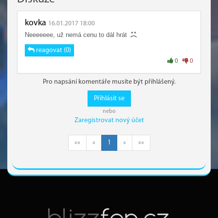
kovka
16.01.2017 18:00
Neeeeeee, už nemá cenu to dál hrát
reagovat (0)
0
0
Pro napsání komentáře musíte být přihlášený.
Přihlásit se
nebo
Zaregistrovat nový účet
««
«
1
»
»»