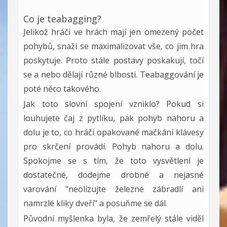
Co je teabagging?
Jelikož hráči ve hrách mají jen omezený počet
pohybů, snaží se maximalizovat vše, co jim hra
poskytuje. Proto stále postavy poskakují, točí
se a nebo dělají různé blbosti. Teabaggování je
poté něco takového.
Jak toto slovní spojení vzniklo? Pokud si
louhujete čaj z pytlíku, pak pohyb nahoru a
dolu je to, co hráči opakované mačkání klávesy
pro skrčení provádí. Pohyb nahoru a dolu.
Spokojme se s tím, že toto vysvětlení je
dostatečné, dodejme drobné a nejasné
varování "neolizujte železné zábradlí ani
namrzlé kliky dveří" a posuňme se dál.
Původní myšlenka byla, že zemřelý stále viděl