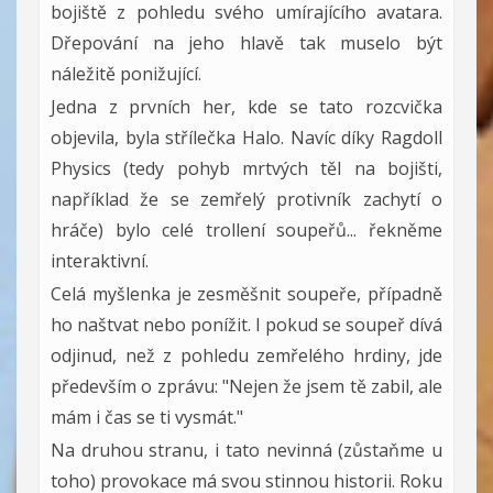
bojiště z pohledu svého umírajícího avatara.
Dřepování na jeho hlavě tak muselo být
náležitě ponižující.
Jedna z prvních her, kde se tato rozcvička
objevila, byla střílečka Halo. Navíc díky Ragdoll
Physics (tedy pohyb mrtvých těl na bojišti,
například že se zemřelý protivník zachytí o
hráče) bylo celé trollení soupeřů... řekněme
interaktivní.
Celá myšlenka je zesměšnit soupeře, případně
ho naštvat nebo ponížit. I pokud se soupeř dívá
odjinud, než z pohledu zemřelého hrdiny, jde
především o zprávu: "Nejen že jsem tě zabil, ale
mám i čas se ti vysmát."
Na druhou stranu, i tato nevinná (zůstaňme u
toho) provokace má svou stinnou historii. Roku