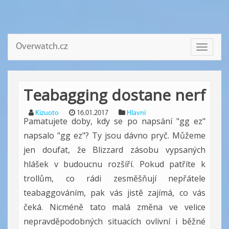
Overwatch.cz
Toggle
navigati
Teabagging dostane nerf
Kizuoto
16.01.2017
Hlavní
Pamatujete doby, kdy se po napsání "gg ez"
napsalo "gg ez"? Ty jsou dávno pryč. Můžeme
jen doufat, že Blizzard zásobu vypsaných
hlášek v budoucnu rozšíří. Pokud patříte k
trollům, co rádi zesměšňují nepřátele
teabaggováním, pak vás jistě zajímá, co vás
čeká. Nicméně tato malá změna ve velice
nepravděpodobných situacích ovlivní i běžné