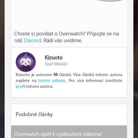
Chcete si povídat o Overwatch? Připojte se na
náš
Discord
. Rádi vás uvidíme.
Kizuoto
Josef Mikoláš
Kizuoto je autorem
48
článků. Více článků tohoto autora
najdete na
tomto odkazu
. Pro více informací navštivte
profil
tohoto autora.
Podobné články
Overwatch opět k vyzkoušení zdarma!