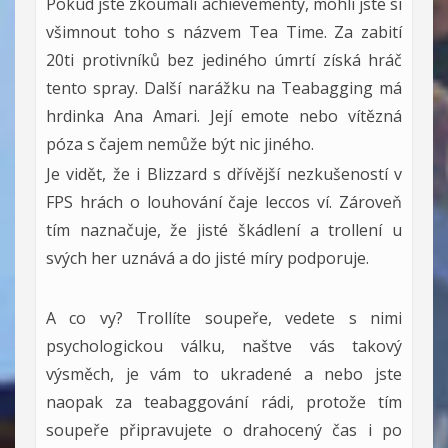
Pokud jste zkoumali achievementy, mohli jste si
všimnout toho s názvem Tea Time. Za zabití
20ti protivníků bez jediného úmrtí získá hráč
tento spray. Další narážku na Teabagging má
hrdinka Ana Amari. Její emote nebo vítězná
póza s čajem nemůže být nic jiného.
Je vidět, že i Blizzard s dřívější nezkušeností v
FPS hrách o louhování čaje leccos ví. Zároveň
tím naznačuje, že jisté škádlení a trollení u
svých her uznává a do jisté míry podporuje.
A co vy? Trollíte soupeře, vedete s nimi
psychologickou válku, naštve vás takový
výsměch, je vám to ukradené a nebo jste
naopak za teabaggování rádi, protože tím
soupeře připravujete o drahocený čas i po