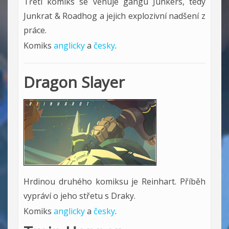
Třetí komiks se věnuje gangu Junkers, tedy
Junkrat & Roadhog a jejich explozivní nadšení z
práce.
Komiks
anglicky
a
česky
.
Dragon Slayer
Hrdinou druhého komiksu je Reinhart. Příběh
vypráví o jeho střetu s Draky.
Komiks
anglicky
a
česky
.