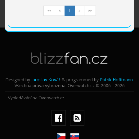
««
«
1
»
»»
Designed by
Jaroslav Kovář
& programmed by
Patrik Hoffmann
.
Všechna práva vyhrazena. Overwatch.cz © 2006 - 2026