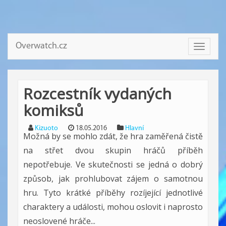
Overwatch.cz
Toggle
navigati
Rozcestník vydaných
komiksů
Kizuoto
18.05.2016
Hlavní
Možná by se mohlo zdát, že hra zaměřená čistě
na střet dvou skupin hráčů příběh
nepotřebuje. Ve skutečnosti se jedná o dobrý
způsob, jak prohlubovat zájem o samotnou
hru. Tyto krátké příběhy rozíjející jednotlivé
charaktery a události, mohou oslovit i naprosto
neoslovené hráče...