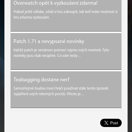
Overwatch opět k vyzkoušení zdarma!
Pokud ještě váháte, zdali si hru zakoupit, tak teď máte možnost si
hru zdarma vyzkoušet.
Patch 1.71 a nevypsané novinky
Každý patch je oznámen pomocí výpisu svých novinek. Tyto
novinky jsou však neúplné. Co vám tedy…
Teabagging dostane nerf
Samozřejmě budou moci hráči používat stále tento způsob
vyjádření svých niterných pocitů. Přesto je…