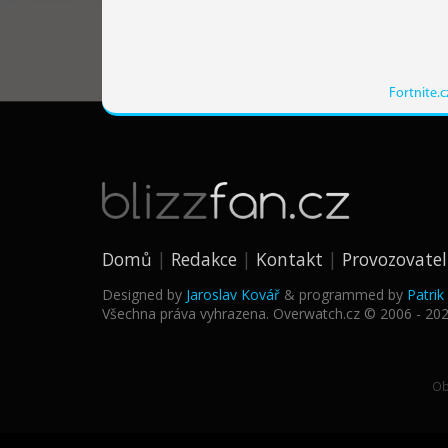
Fortnite.c
Domů
Redakce
Kontakt
Provozovatel
Designed by
Jaroslav Kovář
& programmed by
Patri
Všechna práva vyhrazena. Overwatch.cz © 2006 - 20
Ob