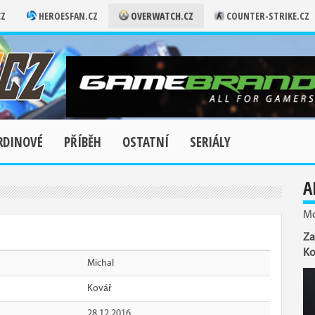
CZ
HEROESFAN.CZ
OVERWATCH.CZ
COUNTER-STRIKE.CZ
RDINOVÉ
PŘÍBĚH
OSTATNÍ
SERIÁLY
A
Mo
Za
Ko
Michal
Kovář
28.12.2016