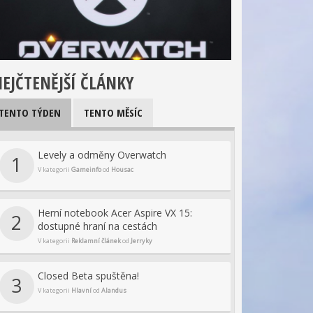
EJČTENĚJŠÍ ČLÁNKY
TENTO TÝDEN
TENTO MĚSÍC
Levely a odměny Overwatch
1
V kategorii
Gameinfo
od
Housac
Herní notebook Acer Aspire VX 15:
2
dostupné hraní na cestách
V kategorii
Reklamní článek
od
Jerryky
Closed Beta spuštěna!
3
V kategorii
Hlavní
od
Alandus