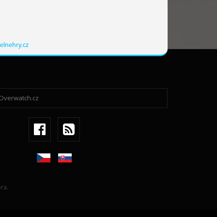
elnehry.cz
ra.