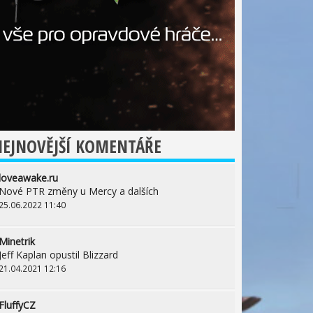
EJNOVĚJŠÍ KOMENTÁŘE
loveawake.ru
Nové PTR změny u Mercy a dalších
25.06.2022 11:40
Minetrik
Jeff Kaplan opustil Blizzard
21.04.2021 12:16
FluffyCZ