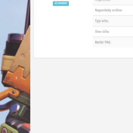
ID #24507
Naposledy online
Typ účtu
Stav účtu
Battle TAG