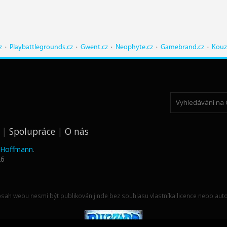
z
·
Playbattlegrounds.cz
·
Gwent.cz
·
Neophyte.cz
·
Gamebrand.cz
·
Kouz
Spolupráce
O nás
k Hoffmann
.
26
sah webu nesmí být publikován jinde bez souhlasu vlastníka licence nebo auto