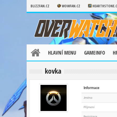
BLIZZFAN.CZ
WOWFAN.CZ
HEARTHSTONE.
HLAVNÍ MENU
GAMEINFO
H
kovka
Informace
Jméno
Příjmení
Registrace