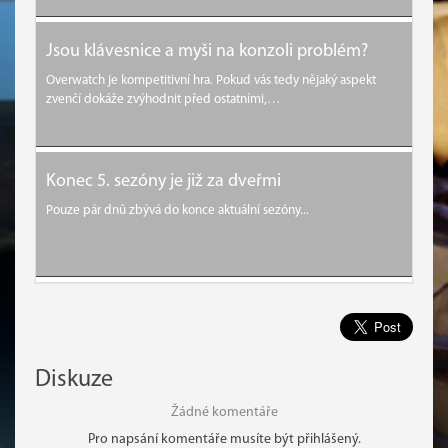
Jsou klávesnice a myši na konzoli problém?
Overwatch je kompetitivní hra. Pokud vás tedy nějaký aspekt
zvenčí dokáže zvýhodnit před ostatními,…
Konec 5. sezóny je již za dveřmi
Pouze pár dnů zbývá do konce aktuální sezóny...
Diskuze
Žádné komentáře
Pro napsání komentáře musíte být přihlášený.