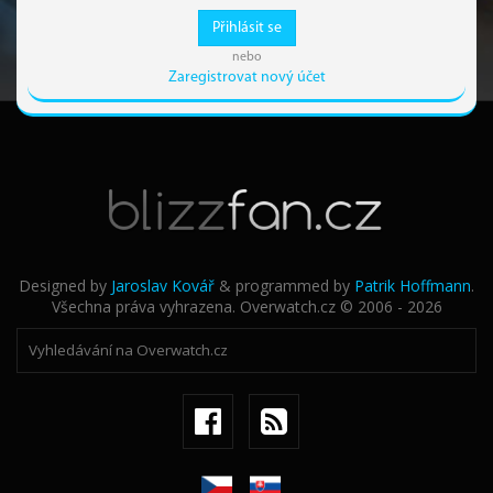
Přihlásit se
nebo
Zaregistrovat nový účet
Designed by
Jaroslav Kovář
& programmed by
Patrik Hoffmann
.
Všechna práva vyhrazena. Overwatch.cz © 2006 - 2026