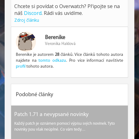
Chcete si povídat o Overwatch? Připojte se na
náš
Discord
. Rádi vás uvidíme.
Zdroj článku
Berenike
Veronika Haklová
Berenike je autorem
28
článků. Více článků tohoto autora
najdete na
tomto odkazu
. Pro více informací navštivte
profil
tohoto autora.
Podobné články
Patch 1.71 a nevypsané novinky
Každý patch je oznámen pomocí výpisu svých novinek. Tyto
novinky jsou však neúplné. Co vám tedy…