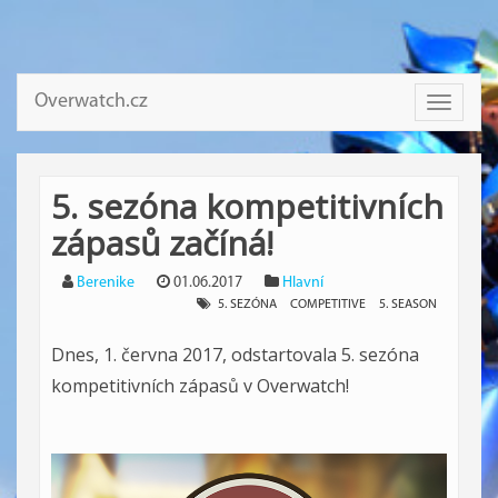
Overwatch.cz
Toggle
navigati
5. sezóna kompetitivních
zápasů začíná!
Berenike
01.06.2017
Hlavní
5. SEZÓNA
COMPETITIVE
5. SEASON
Dnes, 1. června 2017, odstartovala 5. sezóna
kompetitivních zápasů v Overwatch!