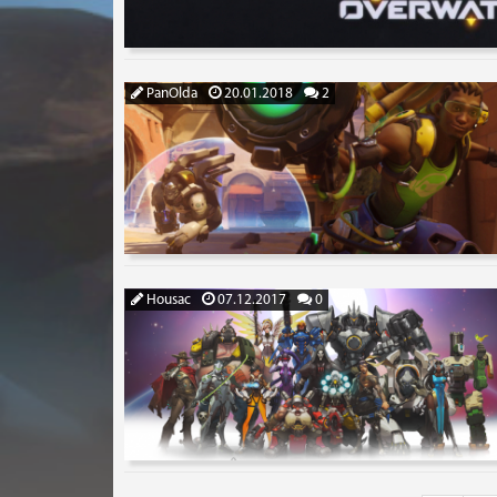
PanOlda
20.01.2018
2
Housac
07.12.2017
0