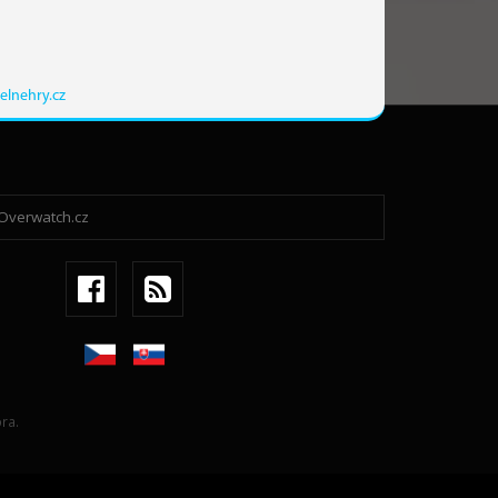
elnehry.cz
ra.