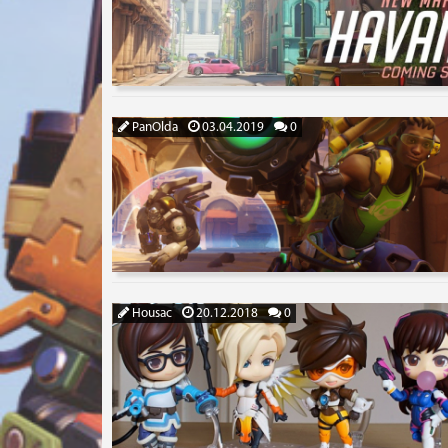
PanOlda
03.04.2019
0
Housac
20.12.2018
0