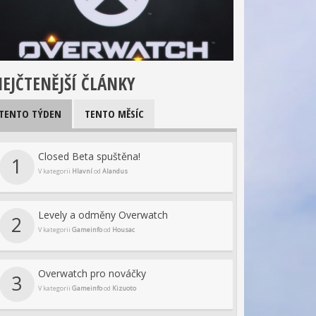
EJČTENĚJŠÍ ČLÁNKY
TENTO TÝDEN
TENTO MĚSÍC
Closed Beta spuštěna!
1
V kategorii
Hlavní
od
Alandus
Levely a odměny Overwatch
2
V kategorii
Gameinfo
od
Housac
Overwatch pro nováčky
3
V kategorii
Gameinfo
od
Kizuoto