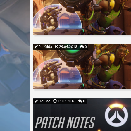
PanOlda
29.04.2018
0
Housac
14.02.2018
0