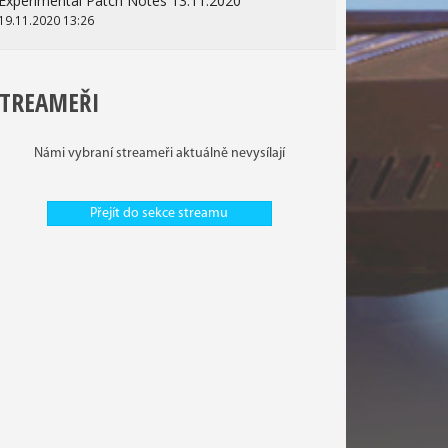
Experimental Patch Notes 13.11.2020
19.11.2020 13:26
STREAMEŘI
Námi vybraní streameři aktuálně nevysílají
Přejít do sekce streamu