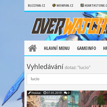
BLIZZFAN.CZ
WOWFAN.CZ
HEARTHSTONE.
HLAVNÍ MENU
GAMEINFO
H
Vyhledávání
dotaz: "lucio"
Housac
07.05.2019
0