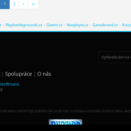
1
2
»
»»
z
·
Playbattlegrounds.cz
·
Gwent.cz
·
Neophyte.cz
·
Gamebrand.cz
·
Kouz
Spolupráce
O nás
k Hoffmann
.
26
sah webu nesmí být publikován jinde bez souhlasu vlastníka licence nebo auto