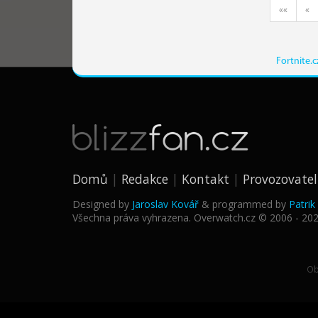
««
«
Fortnite.c
Domů
Redakce
Kontakt
Provozovatel
Designed by
Jaroslav Kovář
& programmed by
Patri
Všechna práva vyhrazena. Overwatch.cz © 2006 - 20
Ob