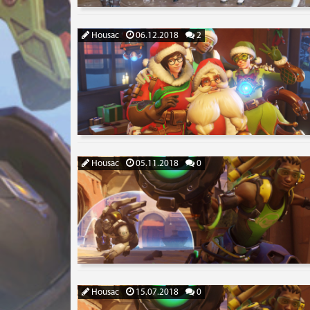
Housac
06.12.2018
2
Housac
05.11.2018
0
Housac
15.07.2018
0