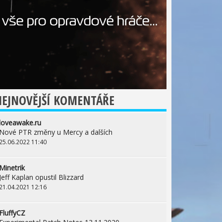
EJNOVĚJŠÍ KOMENTÁŘE
loveawake.ru
Nové PTR změny u Mercy a dalších
25.06.2022 11:40
Minetrik
Jeff Kaplan opustil Blizzard
21.04.2021 12:16
FluffyCZ