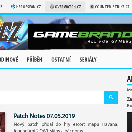
CZ
HEROESFAN.CZ
OVERWATCH.CZ
COUNTER-STRIKE.CZ
RDINOVÉ
PŘÍBĚH
OSTATNÍ
SERIÁLY
A
Mo
Za
Ko
Patch Notes 07.05.2019
Nový patch přidal do hry escort mapu Havana,
legendární 2 OWL skiny a pár oprav.