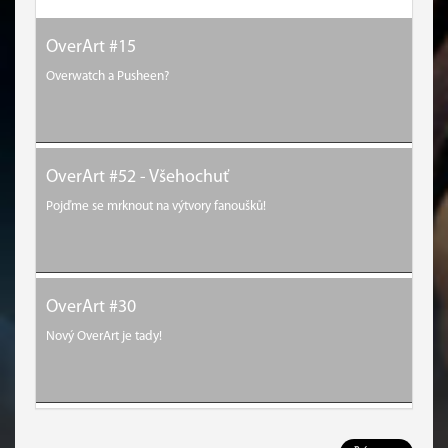
OverArt #15
Overwatch a Pusheen?
OverArt #52 - Všehochuť
Pojďme se mrknout na výtvory fanoušků!
OverArt #30
Nový OverArt je tady!