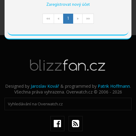
Zaregistrovat nový účet
««
«
1
»
»»
Designed by
Jaroslav Kovář
& programmed by
Patrik Hoffmann
.
Všechna práva vyhrazena. Overwatch.cz © 2006 - 2026