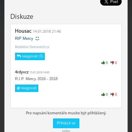
Diskuze
Housac
14.01.2018 21:46
RIP Mercy
Redaktor Overwatch.cz
reagovat (1)
0
0
4rdyvcz
15.01.2018 14:45
R.I.P. Mercy 2016 - 2018
@
reagovat
0
0
Pro napsání komentáře musíte být přihlášený.
Přihlásit se
nebo