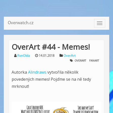
Overwatch.cz
Toggle
navigati
OverArt #44 - Memes!
PanOlda
14.01.2018
OverArt
OVERART
FANART
Autorka
Alindraws
vytvořila několik
povedených memes! Pojďme se na ně tedy
mrknout!