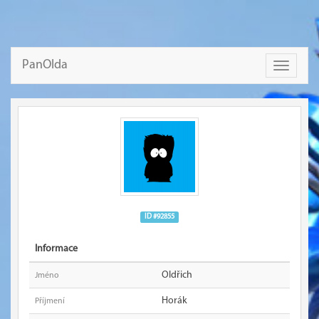
PanOlda
Toggle
navigati
ID #92855
Informace
Oldřich
Jméno
Horák
Příjmení