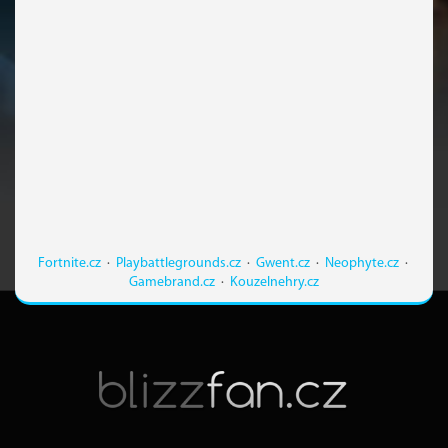
Fortnite.cz
·
Playbattlegrounds.cz
·
Gwent.cz
·
Neophyte.cz
·
Gamebrand.cz
·
Kouzelnehry.cz