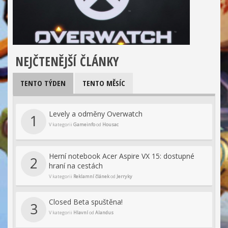
NEJČTENĚJŠÍ ČLÁNKY
TENTO TÝDEN
TENTO MĚSÍC
Levely a odměny Overwatch
1
V kategorii
Gameinfo
od
Housac
Herní notebook Acer Aspire VX 15: dostupné
2
hraní na cestách
V kategorii
Reklamní článek
od
Jerryky
Closed Beta spuštěna!
3
V kategorii
Hlavní
od
Alandus