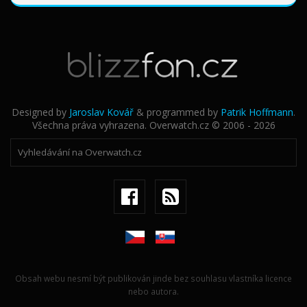
Designed by
Jaroslav Kovář
& programmed by
Patrik Hoffmann
.
Všechna práva vyhrazena. Overwatch.cz © 2006 - 2026
Obsah webu nesmí být publikován jinde bez souhlasu vlastníka licence
nebo autora.