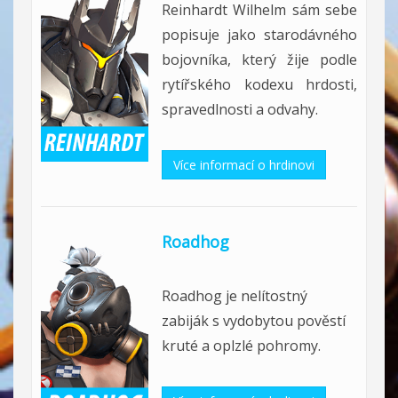
Reinhardt Wilhelm sám sebe
popisuje jako starodávného
bojovníka, který žije podle
rytířského kodexu hrdosti,
spravedlnosti a odvahy.
Více informací o hrdinovi
Roadhog
Roadhog je nelítostný
zabiják s vydobytou pověstí
kruté a oplzlé pohromy.