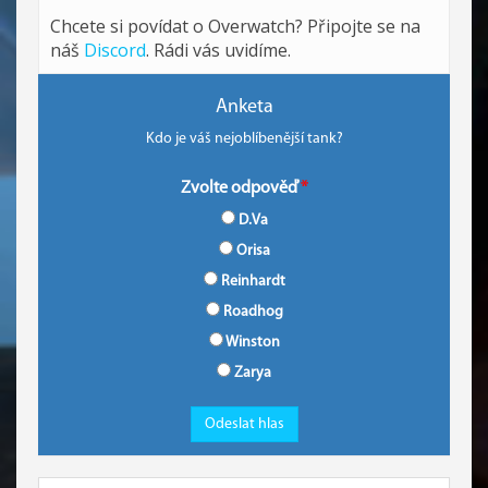
Chcete si povídat o Overwatch? Připojte se na
náš
Discord
. Rádi vás uvidíme.
Anketa
Kdo je váš nejoblíbenější tank?
Zvolte odpověď
D.Va
Orisa
Reinhardt
Roadhog
Winston
Zarya