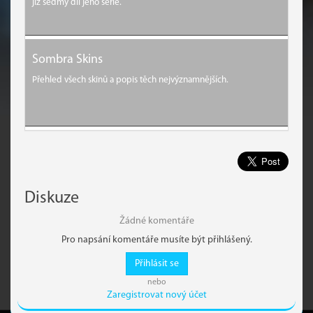
již sedmý díl jeho série.
Sombra Skins
Přehled všech skinů a popis těch nejvýznamnějších.
Diskuze
Žádné komentáře
Pro napsání komentáře musíte být přihlášený.
Přihlásit se
nebo
Zaregistrovat nový účet