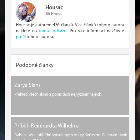
Housac
Jiří Housa
Housac je autorem
476
článků. Více článků tohoto autora
najdete na
tomto odkazu
. Pro více informací navštivte
profil
tohoto autora.
Podobné články
Zarya Skins
Přehled všech skinů a popis těch nejvýznamnějších.
Příběh Reinhardta Wilhelma
Další ze série příběhů vytvořených Angry Koňasem. Reinhardt tvoří