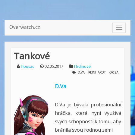
Overwatch.cz
Toggle
navigati
Tankové
Housac
02.05.2017
Hrdinové
D.VA
REINHARDT
ORISA
D.Va
D.Va je bývalá profesionální
hráčka, která nyní využívá
svých schopností k tomu, aby
bránila svou rodnou zemi.