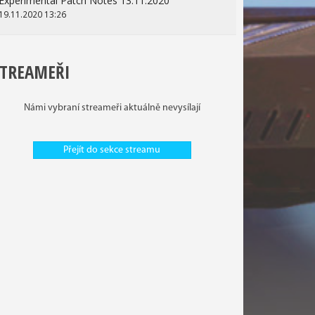
Experimental Patch Notes 13.11.2020
19.11.2020 13:26
STREAMEŘI
Námi vybraní streameři aktuálně nevysílají
Přejít do sekce streamu