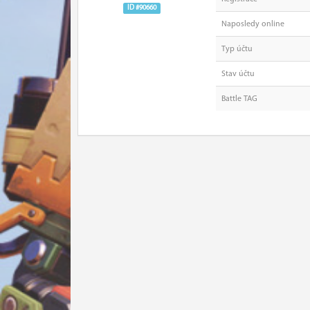
ID #90660
Naposledy online
Typ účtu
Stav účtu
Battle TAG