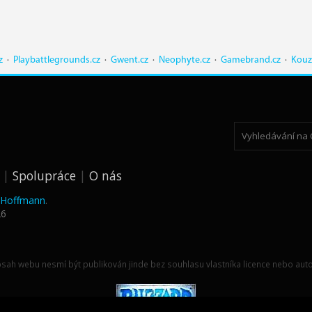
z
·
Playbattlegrounds.cz
·
Gwent.cz
·
Neophyte.cz
·
Gamebrand.cz
·
Kouz
Spolupráce
O nás
k Hoffmann
.
26
sah webu nesmí být publikován jinde bez souhlasu vlastníka licence nebo auto