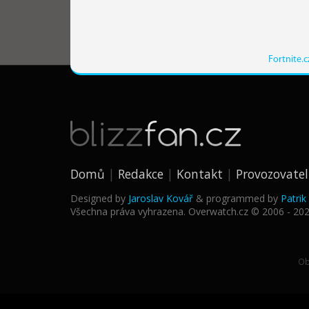
Fortnite.c
Domů
Redakce
Kontakt
Provozovatel
Designed by
Jaroslav Kovář
& programmed by
Patri
Všechna práva vyhrazena. Overwatch.cz © 2006 - 20
Ob