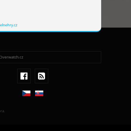
elnehry.cz
ra.