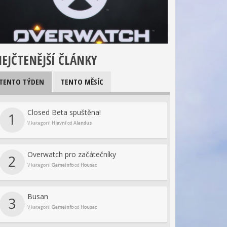
EJČTENĚJŠÍ ČLÁNKY
TENTO TÝDEN
TENTO MĚSÍC
Closed Beta spuštěna!
1
V kategorii
Hlavní
od
Alandus
Overwatch pro začátečníky
2
V kategorii
Gameinfo
od
Housac
Busan
3
V kategorii
Gameinfo
od
Housac