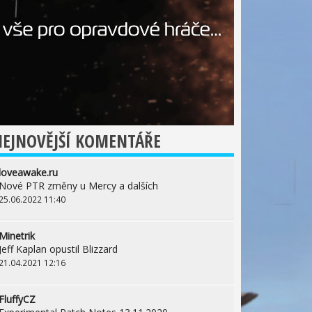
EJNOVĚJŠÍ KOMENTÁŘE
loveawake.ru
Nové PTR změny u Mercy a dalších
25.06.2022 11:40
Minetrik
Jeff Kaplan opustil Blizzard
21.04.2021 12:16
FluffyCZ