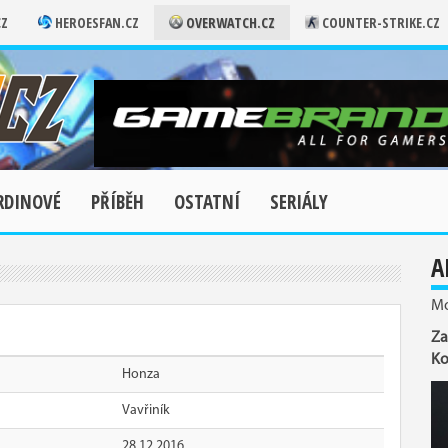
CZ
HEROESFAN.CZ
OVERWATCH.CZ
COUNTER-STRIKE.CZ
RDINOVÉ
PŘÍBĚH
OSTATNÍ
SERIÁLY
A
Mo
Za
Ko
Honza
Vavřiník
28.12.2016