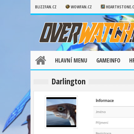
BLIZZFAN.CZ
WOWFAN.CZ
HEARTHSTONE.
HLAVNÍ MENU
GAMEINFO
H
Darlington
Informace
Jméno
Příjmení
Registrace