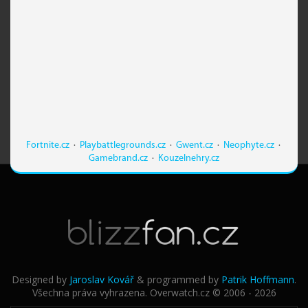
Fortnite.cz
·
Playbattlegrounds.cz
·
Gwent.cz
·
Neophyte.cz
·
Gamebrand.cz
·
Kouzelnehry.cz
Designed by
Jaroslav Kovář
& programmed by
Patrik Hoffmann
.
Všechna práva vyhrazena. Overwatch.cz © 2006 - 2026