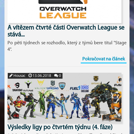
A vítězem čtvrté části Overwatch League se
stává...
Po pěti týdnech se rozhodlo, který z týmů bere titul "Stage
4".
Pokračovat na článek
Housac
13.06.2018
0
Výsledky ligy po čtvrtém týdnu (4. fáze)