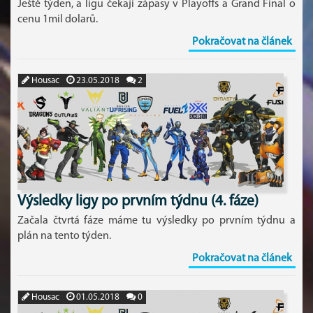
Ještě týden, a ligu čekají zápasy v Playoffs a Grand Final o
cenu 1mil dolarů.
Pokračovat na článek
Housac
23.05.2018
2
Výsledky ligy po prvním týdnu (4. fáze)
Začala čtvrtá fáze máme tu výsledky po prvním týdnu a
plán na tento týden.
Pokračovat na článek
Housac
01.05.2018
0