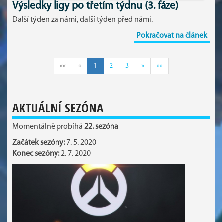
Výsledky ligy po třetím týdnu (3. fáze)
Další týden za námi, další týden před námi.
Pokračovat na článek
««
«
1
2
3
»
»»
AKTUÁLNÍ SEZÓNA
Momentálně probíhá
22. sezóna
Začátek sezóny:
7. 5. 2020
Konec sezóny:
2. 7. 2020