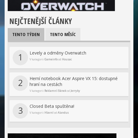
NEJČTENĚJŠÍ ČLÁNKY
TENTO TÝDEN
TENTO MĚSÍC
Levely a odměny Overwatch
1
V kategorii
Gameinfo
od
Housac
Herní notebook Acer Aspire VX 15: dostupné
2
hraní na cestách
V kategorii
Reklamní článek
od
Jerryky
Closed Beta spuštěna!
3
V kategorii
Hlavní
od
Alandus