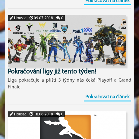
Pokračovat na článek
Housac
09.07.2018
0
Pokračování ligy již tento týden!
Liga pokračuje a příští 3 týdny nás čeká Playoff a Grand
Finale.
Pokračovat na článek
Housac
18.06.2018
0