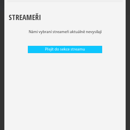
STREAMEŘI
Námi vybraní streameři aktuálně nevysílají
Přejít do sekce streamu