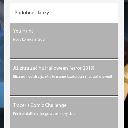
Podobné články
Yeti Hunt
Nový komiks je tady!
Již zítra začíná Halloween Terror 2019!
Blizzard neotálí a již zítra tu máme každoroční strašidelný event!
Tracer’s Comic Challenge
Přichází další challenge a s ní i nový skin!