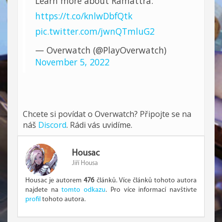
Learn more about Ramattra:
https://t.co/knlwDbfQtk
pic.twitter.com/jwnQTmluG2
— Overwatch (@PlayOverwatch)
November 5, 2022
Chcete si povídat o Overwatch? Připojte se na
náš
Discord
. Rádi vás uvidíme.
Housac
Jiří Housa
Housac je autorem
476
článků. Více článků tohoto autora
najdete na
tomto odkazu
. Pro více informací navštivte
profil
tohoto autora.