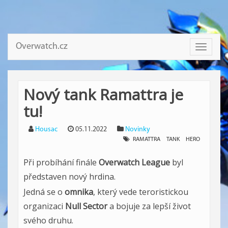
Overwatch.cz
Toggle
navigati
Nový tank Ramattra je
tu!
Housac
05.11.2022
Novinky
RAMATTRA
TANK
HERO
Při probíhání finále
Overwatch League
byl
představen nový hrdina.
Jedná se o
omnika
, který vede teroristickou
organizaci
Null Sector
a bojuje za lepší život
svého druhu.