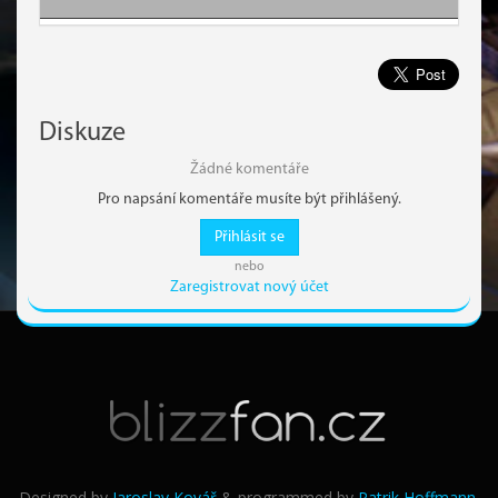
Diskuze
Žádné komentáře
Pro napsání komentáře musíte být přihlášený.
Přihlásit se
nebo
Zaregistrovat nový účet
Designed by
Jaroslav Kovář
& programmed by
Patrik Hoffmann
.