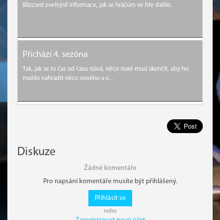
Blizzard zveřejnil informace, jak se hráčům ve hře dařilo.
Přichází 4. sezóna
Tak, jak se to čas od času stává, něco staré musí skončit, aby ho
mohlo nahradit něco nového a v…
Diskuze
Žádné komentáře
Pro napsání komentáře musíte být přihlášený.
Přihlásit se
nebo