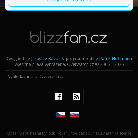
Zaregistrovat nový účet
Designed by
Jaroslav Kovář
& programmed by
Patrik Hoffmann
.
Všechna práva vyhrazena. Overwatch.cz © 2006 - 2026
Obsah webu nesmí být publikován jinde bez souhlasu vlastníka licence