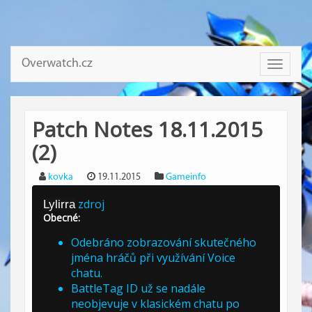
Overwatch.cz
Toggle
navigati
Patch Notes 18.11.2015
(2)
kovka
19.11.2015
Gameinfo
zdroj
Lylirra
Obecné:
Odebráno zobrazování skutečného
jména hráčů při využívání Voice
chatu.
BattleTag ID už se nadále
neobjevuje v klasickém chatu po