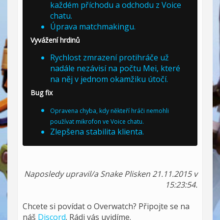
každém příchodu a odchodu z Voice
chatu.
Úprava matchmakingu.
Vyvážení hrdinů
Rychlost zmrazení protihráče už
nadále nezávisí na počtu Mei, které
na něj v jednom okamžiku útočí.
Bug fix
Opravena chyba, kdy někteří hráči nemohli
používat mikrofon ve Voice chatu.
Zlepšena stabilita klienta.
Naposledy upravil/a Snake Plisken 21.11.2015 v
15:23:54.
Chcete si povídat o Overwatch? Připojte se na
náš
Discord
. Rádi vás uvidíme.