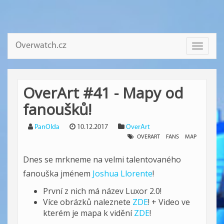
Overwatch.cz
Toggle
navigati
OverArt #41 - Mapy od
fanoušků!
PanOlda
10.12.2017
OverArt
OVERART
FANS
MAP
Dnes se mrkneme na velmi talentovaného
fanouška jménem
Joshua Llorente
!
První z nich má název Luxor 2.0!
Více obrázků naleznete
ZDE
! + Video ve
kterém je mapa k vidění
ZDE
!