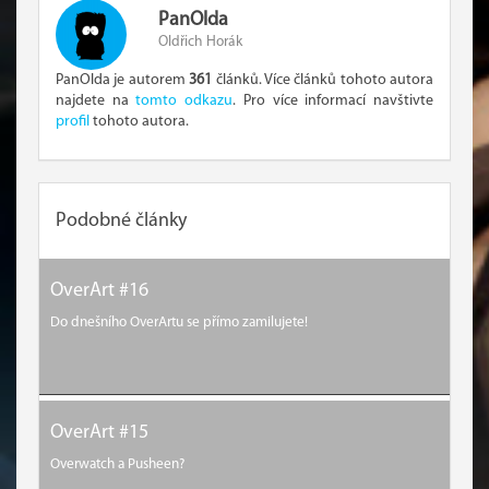
PanOlda
Oldřich Horák
PanOlda je autorem
361
článků. Více článků tohoto autora
najdete na
tomto odkazu
. Pro více informací navštivte
profil
tohoto autora.
Podobné články
OverArt #16
Do dnešního OverArtu se přímo zamilujete!
OverArt #15
Overwatch a Pusheen?