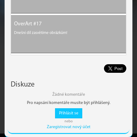
OverArt #17
Dnešní díl zasvětíme obrázkům!
Diskuze
Žádné komentáře
Pro napsání komentáře musíte být přihlášený.
Přihlásit se
nebo
Zaregistrovat nový účet