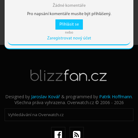
Žádné komentáře
Pro napsání komentáře musíte být přihlášený.
Přihlásit se
nebo
Zaregistrovat nový účet
Designed by
Jaroslav Kovář
& programmed by
Patrik Hoffmann
.
Všechna práva vyhrazena. Overwatch.cz © 2006 - 2026