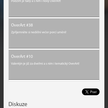
Podzim je tady a s ním i nový OverArt!
OverArt #38
Zpříjemněte si nedělní večer porcí umění!
OverArt #10
Valentýn je již za dveřmi a s ním i tematický OverArt!
Diskuze