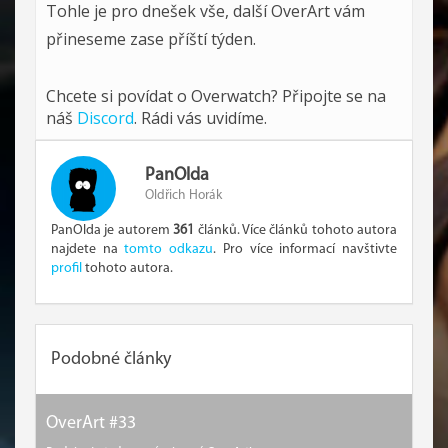
Tohle je pro dnešek vše, další OverArt vám
přineseme zase příští týden.
Chcete si povídat o Overwatch? Připojte se na
náš
Discord
. Rádi vás uvidíme.
PanOlda
Oldřich Horák
PanOlda je autorem
361
článků. Více článků tohoto autora
najdete na
tomto odkazu
. Pro více informací navštivte
profil
tohoto autora.
Podobné články
OverArt #33