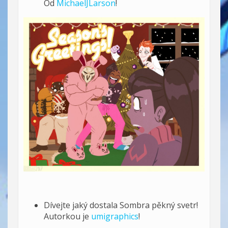
Od
MichaelJLarson
!
Dívejte jaký dostala Sombra pěkný svetr!
Autorkou je
umigraphics
!