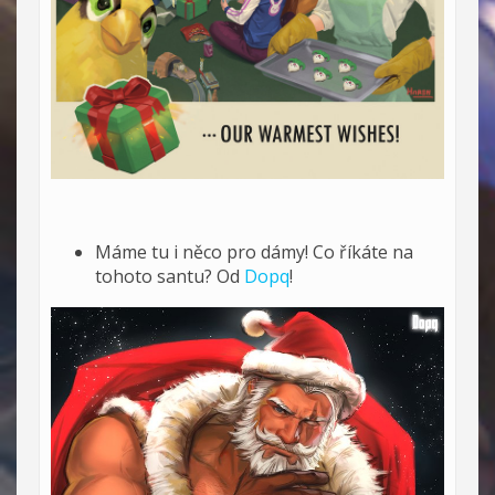
Máme tu i něco pro dámy! Co říkáte na
tohoto santu? Od
Dopq
!