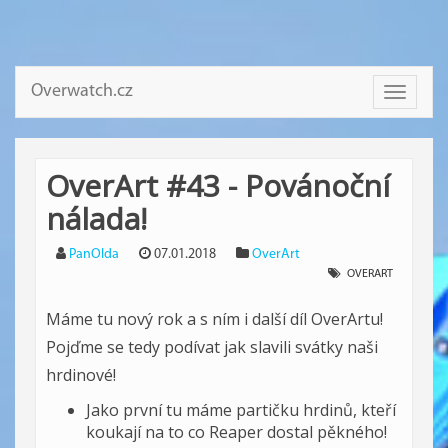
Overwatch.cz
Toggle
navigati
OverArt #43 - Povánoční
nálada!
PanOlda
07.01.2018
OverArt
OVERART
Máme tu nový rok a s ním i další díl OverArtu!
Pojďme se tedy podívat jak slavili svátky naši
hrdinové!
Jako první tu máme partičku hrdinů, kteří
koukají na to co Reaper dostal pěkného!