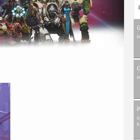
G
P
O
P
P
D
b