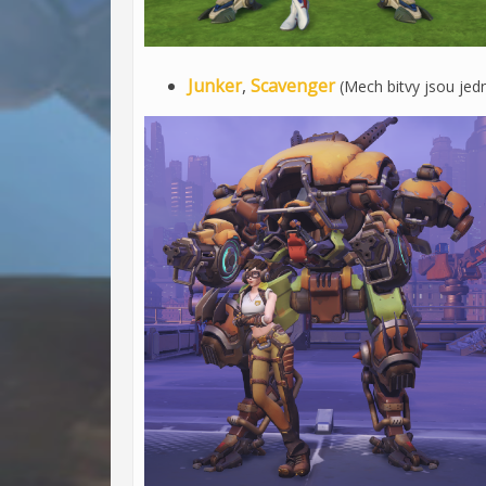
Junker
,
Scavenger
(Mech bitvy jsou jed