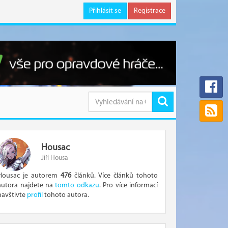
Přihlásit se
Registrace
Housac
Jiří Housa
Housac je autorem
476
článků. Více článků tohoto
autora najdete na
tomto odkazu
. Pro více informací
navštivte
profil
tohoto autora.