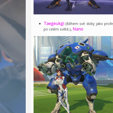
Taegeukgi
(Během své doby jako profesi
Nano
po celém světě.)
,