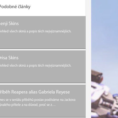
Podobné články
enji Skins
řehled všech skinů a popis těch nejvýznamnějších.
risa Skins
řehled všech skinů a popis těch nejvýznamnějších.
říběh Reapera alias Gabriela Reyese
nes se v seriálu příběhů postav podíváme na Jackova
ývalého přítele a na důvod, proč se z…