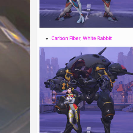
Carbon Fiber
,
White Rabbit