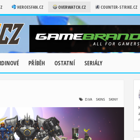
CZ
HEROESFAN.CZ
OVERWATCH.CZ
COUNTER-STRIKE.CZ
RDINOVÉ
PŘÍBĚH
OSTATNÍ
SERIÁLY
D.VA
SKINS
SKINY