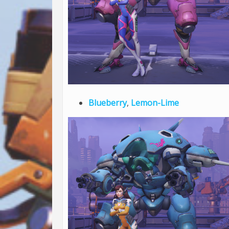
Blueberry
,
Lemon-Lime