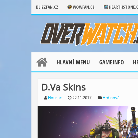
BLIZZFAN.CZ
WOWFAN.CZ
HEARTHSTONE.
HLAVNÍ MENU
GAMEINFO
H
D.Va Skins
Housac
22.11.2017
Hrdinové