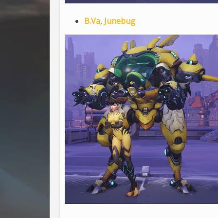
B.Va
,
Junebug