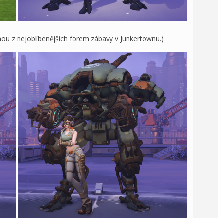
nou z nejoblíbenějších forem zábavy v Junkertownu.)