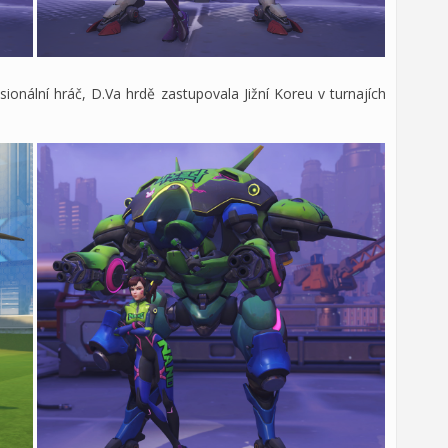
onální hráč, D.Va hrdě zastupovala Jižní Koreu v turnajích