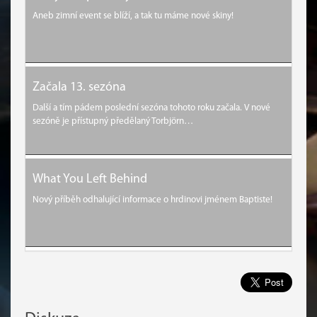
Aneb zimní event se blíží, a tak tu máme nové skiny!
Začala 13. sezóna
Další a tím pádem poslední sezóna tohoto roku začala. V nové
sezóně je přístupný předělaný Torbjörn…
What You Left Behind
Nový příběh odhalující informace o hrdinovi jménem Baptiste!