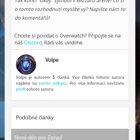
Tak končí "Okay" symbol v Blizzard aréně! Co si
o tomto rozhodnutí myslíte vy? Napište nám to
do komentářů!
Chcete si povídat o Overwatch? Připojte se na
náš
Discord
. Rádi vás uvidíme.
Volpe
Volpe je autorem
5
článků. Více článků tohoto autora
najdete na
tomto odkazu
. Pro více informací navštivte
profil
tohoto autora.
Podobné články
Nový skin pro Zaryu!