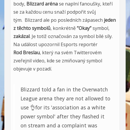
body,
Blizzard aréna
se naplní fanoušky, kteří
se za každou cenu snaží podpořit svůj
tým. Blizzard ale po posledních zápasech
jeden
z těchto symbolů
, konkrétně
”Okay”
symbol,
zakázal
. Je totiž označován za symbol bílé síly.
Na událost upozornil Esports reportér
Rod Breslau
, který na svém Twitterovém
zveřejnil video, kde se zmiňovaný symbol
objevuje v pozadí.
Blizzard told a fan in the Overwatch
League arena they are not allowed to
use 👌for its 'association as a white
power symbol' after they flashed it
on stream and a complaint was