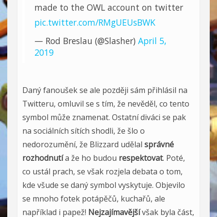
made to the OWL account on twitter
pic.twitter.com/RMgUEUsBWK
— Rod Breslau (@Slasher)
April 5,
2019
Daný fanoušek se ale později sám přihlásil na
Twitteru, omluvil se s tím, že nevěděl, co tento
symbol může znamenat. Ostatní diváci se pak
na sociálních sítích shodli, že šlo o
nedorozumění, že Blizzard udělal
správné
rozhodnutí
a že ho budou
respektovat
. Poté,
co ustál prach, se však rozjela debata o tom,
kde všude se daný symbol vyskytuje. Objevilo
se mnoho fotek potápěčů, kuchařů, ale
například i papež!
Nejzajímavější
však byla část,