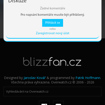
Diskuze
Žádné komentáře
Pro napsání komentáře musíte být přihlášený.
Přihlásit se
nebo
Zaregistrovat nový účet
Designed by
Jaroslav Kovář
& programmed by
Patrik Hoffmann
.
Všechna práva vyhrazena. Overwatch.cz © 2006 - 2026