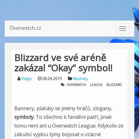
Overwatch.cz
Toggle
navigati
Blizzard ve své aréně
zakázal “Okay” symbol!
Volpe
08.04.2019
Novinky
OVERWATCH
LEAGUE
BLIZZARD
Bannery, plakáty se jmény hráčů, slogany,
symboly
. To všechno k fandění patří, jinak
tomu není ani u Overwatch League. Kdykoliv ze
zákulisí vyjdou týmy bojovat o vzácné