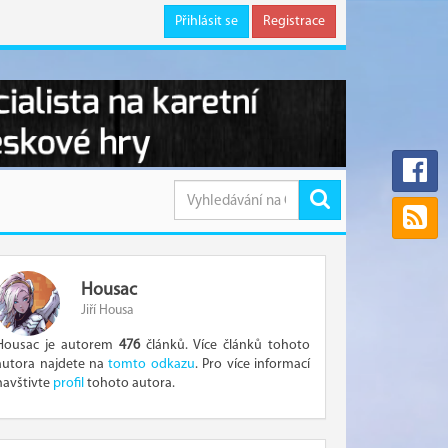
Přihlásit se
Registrace
Housac
Jiří Housa
Housac je autorem
476
článků. Více článků tohoto
autora najdete na
tomto odkazu
. Pro více informací
navštivte
profil
tohoto autora.