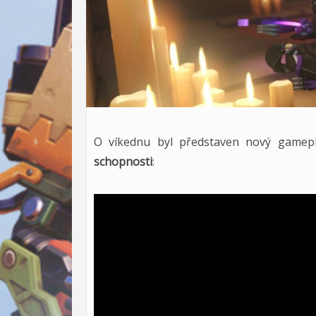
O víkednu byl představen nový gamepl
schopnosti
: