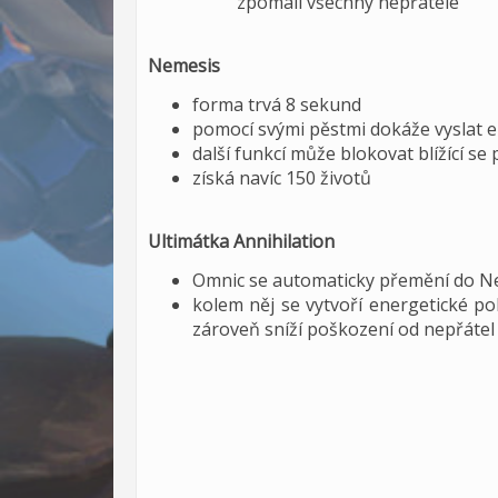
zpomalí všechny nepřátele
Nemesis
forma trvá 8 sekund
pomocí svými pěstmi dokáže vyslat 
další funkcí může blokovat blížící s
získá navíc 150 životů
Ultimátka Annihilation
Omnic se automaticky přemění do N
kolem něj se vytvoří energetické p
zároveň sníží poškození od nepřátel