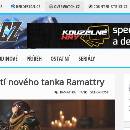
CZ
HEROESFAN.CZ
OVERWATCH.CZ
COUNTER-STRIKE.CZ
RDINOVÉ
PŘÍBĚH
OSTATNÍ
SERIÁLY
tí nového tanka Ramattry
RAMATTRA
TANK
SCHOPNOSTI