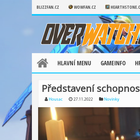
BLIZZFAN.CZ
WOWFAN.CZ
HEARTHSTONE.
HLAVNÍ MENU
GAMEINFO
H
Představení schopnos
Housac
27.11.2022
Novinky