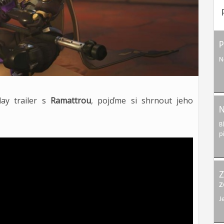
P
N
ay trailer s
Ramattrou
, pojďme si shrnout jeho
N
B
p
Z
z
J