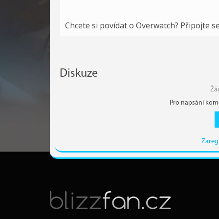
Chcete si povídat o Overwatch? Připojte s
Diskuze
Žá
Pro napsání kome
Zareg