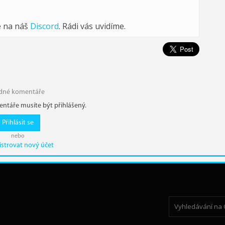
e na náš
Discord
. Rádi vás uvidíme.
dné komentáře
ntáře musíte být přihlášený.
Přihlásit se
nebo
istrovat nový účet