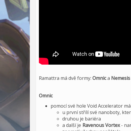
Ramattra má dvě formy:
Omnic
a
Nemesis
Omnic
pomocí své hole Void Accelerator má
u první střílí své nanoboty, kt
druhou je bariéra
a další je
Ravenous Vortex
- na