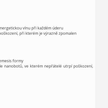
energetickou vlnu při každém úderu
e poškození, při kterém je výrazně zpomalen
emesis formy
ole nanobotů, ve kterém nepřátelé utrpí poškození,