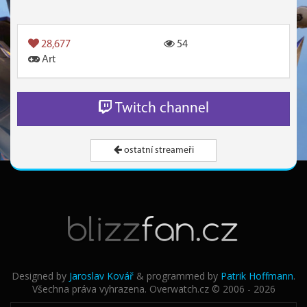
28,677
54
Art
Twitch channel
ostatní streameři
Designed by
Jaroslav Kovář
& programmed by
Patrik Hoffmann
.
Všechna práva vyhrazena. Overwatch.cz © 2006 - 2026