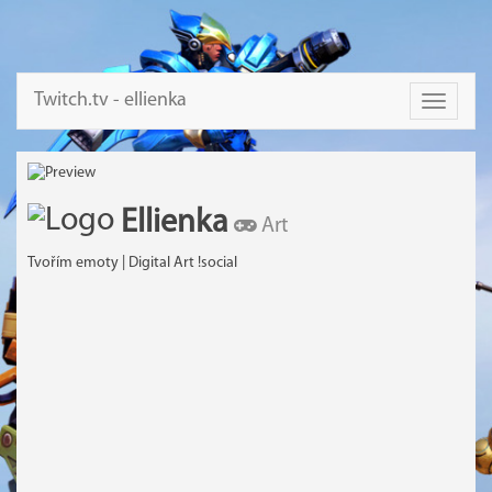
Twitch.tv - ellienka
Toggle
navigati
Ellienka
Art
Tvořím emoty | Digital Art !social