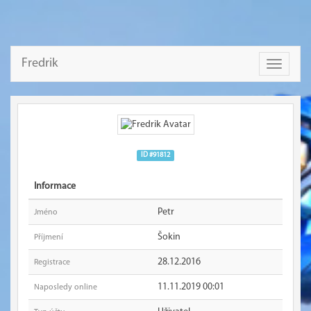
Fredrik
Toggle
navigati
ID #91812
Informace
Petr
Jméno
Šokin
Příjmení
28.12.2016
Registrace
11.11.2019 00:01
Naposledy online