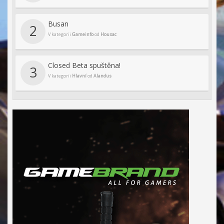
Busan
2
V kategorii
Gameinfo
od
Housac
Closed Beta spuštěna!
3
V kategorii
Hlavní
od
Alandus