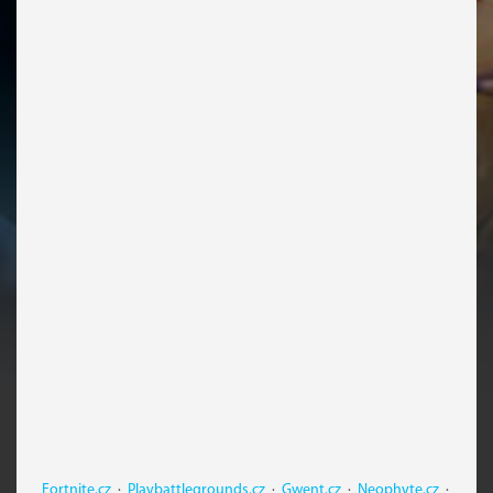
Fortnite.cz
·
Playbattlegrounds.cz
·
Gwent.cz
·
Neophyte.cz
·