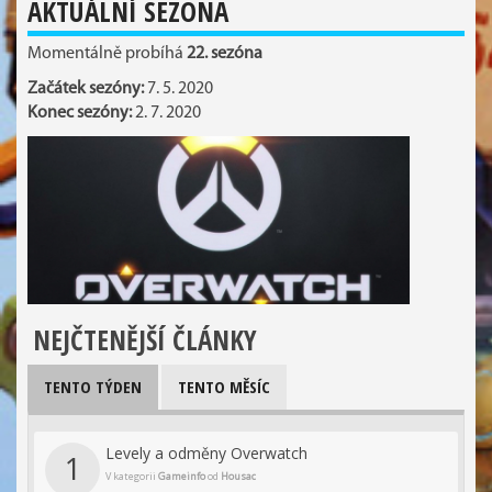
AKTUÁLNÍ SEZÓNA
Momentálně probíhá
22. sezóna
Začátek sezóny:
7. 5. 2020
Konec sezóny:
2. 7. 2020
NEJČTENĚJŠÍ ČLÁNKY
TENTO TÝDEN
TENTO MĚSÍC
Levely a odměny Overwatch
1
V kategorii
Gameinfo
od
Housac