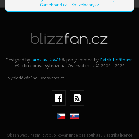
Gamebrand.cz
·
Kouzelnehry.cz
Designed by
Jaroslav Kovář
& programmed by
Patrik Hoffmann
.
Všechna práva vyhrazena. Overwatch.cz © 2006 - 2026
Obsah webu nesmí být publikován jinde bez souhlasu vlastníka licence