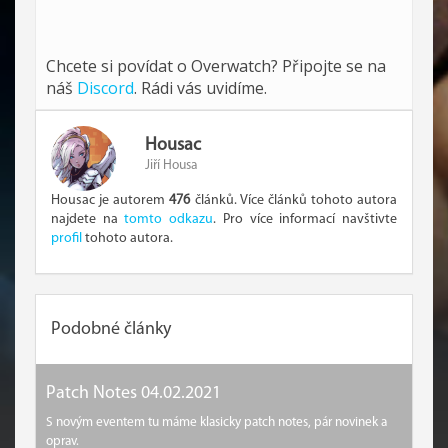
Chcete si povídat o Overwatch? Připojte se na
náš
Discord
. Rádi vás uvidíme.
Housac
Jiří Housa
Housac je autorem
476
článků. Více článků tohoto autora
najdete na
tomto odkazu
. Pro více informací navštivte
profil
tohoto autora.
Podobné články
Patch Notes 04.02.2021
S novým eventem tu máme klasicky patch notes, pár novinek a
oprav.