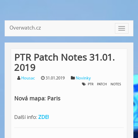
Overwatch.cz
Toggle
navigati
PTR Patch Notes 31.01.
2019
Housac
31.01.2019
Novinky
PTR
PATCH
NOTES
Nová mapa: Paris
Další info:
ZDE!