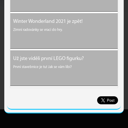
Winter Wonderland 2021 je zpět!
Zimní radovánky se vrací do hry.
Už jste viděli první LEGO figurku?
První stavebnice je tu! Jak se vám líbí?