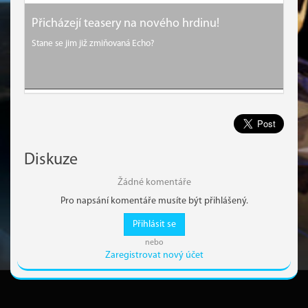
Přicházejí teasery na nového hrdinu!
Stane se jim již zmiňovaná Echo?
Diskuze
Žádné komentáře
Pro napsání komentáře musíte být přihlášený.
Přihlásit se
nebo
Zaregistrovat nový účet