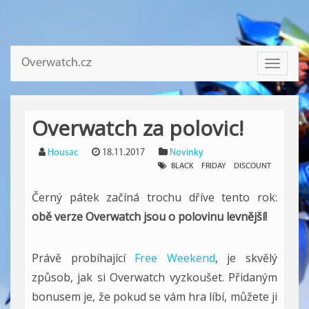
Overwatch.cz
Toggle
navigati
Overwatch za polovic!
Housac
18.11.2017
Novinky
BLACK
FRIDAY
DISCOUNT
Černý pátek začíná trochu dříve tento rok:
obě verze Overwatch jsou o polovinu levnější!
Právě probíhající
Free Weekend
, je skvělý
způsob, jak si Overwatch vyzkoušet. Přidaným
bonusem je, že pokud se vám hra líbí, můžete ji