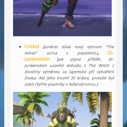
Cricket
(Junkrat dává nový význam "The
,
Dr.
Ashes" (urna s popelem).)
Junkenstein
(Jak plyne příběh, Dr.
Junkenstein uzavřel dohodu s The Witch z
divočiny výměnou za tajemství při vytváření
života. Ale jeho triumf žil krátce, protože byl
zabit čtyřmi poutníky v Adlersbrunnu.)