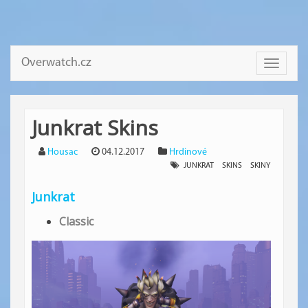
Overwatch.cz
Toggle
navigati
Junkrat Skins
Housac
04.12.2017
Hrdinové
JUNKRAT
SKINS
SKINY
Junkrat
Classic